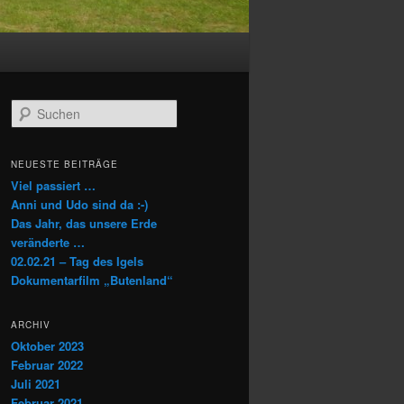
S
u
c
h
NEUESTE BEITRÄGE
e
Viel passiert …
n
Anni und Udo sind da :-)
Das Jahr, das unsere Erde
veränderte …
02.02.21 – Tag des Igels
Dokumentarfilm „Butenland“
ARCHIV
Oktober 2023
Februar 2022
Juli 2021
Februar 2021