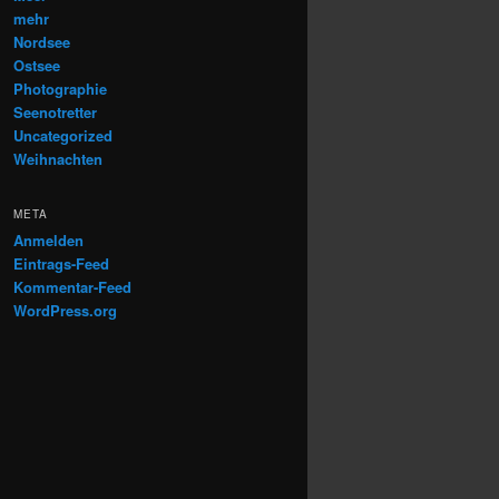
mehr
Nordsee
Ostsee
Photographie
Seenotretter
Uncategorized
Weihnachten
META
Anmelden
Eintrags-Feed
Kommentar-Feed
WordPress.org