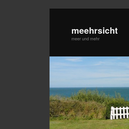
Zum
Zum
primären
sekundären
Inhalt
Inhalt
meehrsicht
springen
springen
meer und mehr