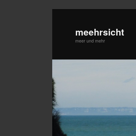
Zum
Zum
primären
sekundären
Inhalt
Inhalt
meehrsicht
springen
springen
meer und mehr