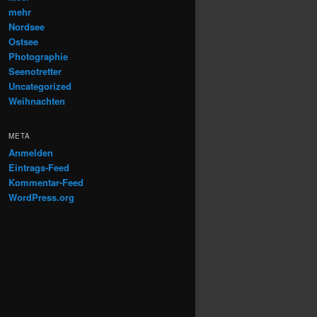
mehr
Nordsee
Ostsee
Photographie
Seenotretter
Uncategorized
Weihnachten
META
Anmelden
Eintrags-Feed
Kommentar-Feed
WordPress.org