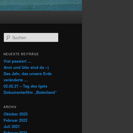
S
u
c
h
NEUESTE BEITRÄGE
e
Viel passiert …
n
Anni und Udo sind da :-)
Das Jahr, das unsere Erde
veränderte …
02.02.21 – Tag des Igels
Dokumentarfilm „Butenland“
ARCHIV
Oktober 2023
Februar 2022
Juli 2021
Februar 2021